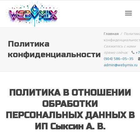
Toggl
Главная
Политик
конфиденциальнос
Политика
Свяжитесь с нами
navig
конфиденциальности
прямо сейчас
+7
(904) 586–05–35
admin@webymix.ru
ПОЛИТИКА В ОТНОШЕНИИ
ОБРАБОТКИ
ПЕРСОНАЛЬНЫХ ДАННЫХ В
ИП Сыксин А. В.