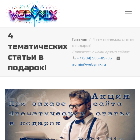
Toggl
4
Главная
4 тематических статьи
тематических
в подарок!
navig
Свяжитесь с нами прямо сейчас
статьи в
+7 (904) 586–05–35
admin@webymix.ru
подарок!