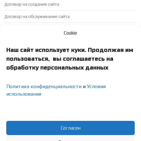
Договор на создание сайта
Договор на обслуживание сайта
Договор на продвижение сайта
Cookie
Доп соглашение
Наш сайт использует куки. Продолжая им
Приложение к договору на обслуживание сайта
пользоваться, вы соглашаетесь на
Акт выполненых работ
обработку персональных данных
ТЗ на создание сайта
Политика конфиденциальности
и
Условия
использования
Конфиденциальность
Условия использования
Политика конфиденциальности
Согласен